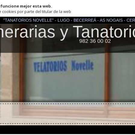
one mejor esta web.
por parte del titular de la web
ATORIOS NOVELLE" - LUGO - BECERREÁ - AS NOGAIS - CERVANTES - P
rarias y Tanatorios 
982 36 00 02
TORIOS NOVELLE
19 - CP 27640 - BECERREÁ (LUGO)