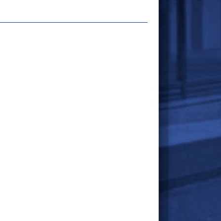
Edit
Area
-
cookies