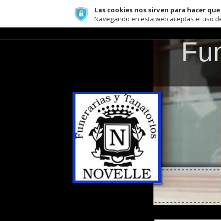
Las cookies nos sirven para hacer que funci
Navegando en esta web aceptas el uso de cookies 
"TAN
Fune
"TANATORIOS
FUNERARIAS Y TANA
NOVELLE" - LUGO
- BECERREÁ - AS
Avda de Navia nº 15-17-