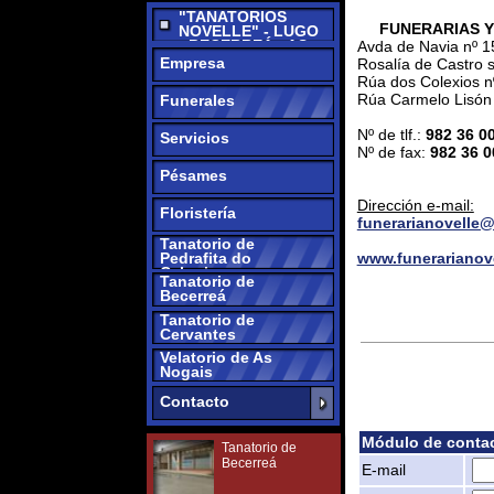
NOGAIS -
Empresa
Rosalía de Castro s/n - 
CERVANTES -
Rúa dos Colexios nº 8 
PEDRAFITA DO
Rúa Carmelo Lisón nº 6
Funerales
CEBREIRO
Nº de tlf.:
982 36 00 02
Servicios
Nº de fax:
982 36 00 02
Pésames
Dirección e-mail:
Floristería
funerarianovelle@hotmai
Tanatorio de
Pedrafita do
www.funerarianovelle.c
Cebreiro
Tanatorio de
Becerreá
Tanatorio de
Cervantes
Velatorio de As
Nogais
Contacto
Módulo de contacto
Tanatorio de
Becerreá
E-mail
Nombre
Velatorio de As
Mensaje
Nogais